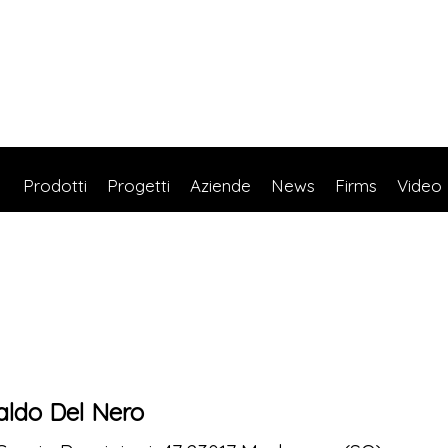
Prodotti
Progetti
Aziende
News
Firms
Video
aldo Del Nero