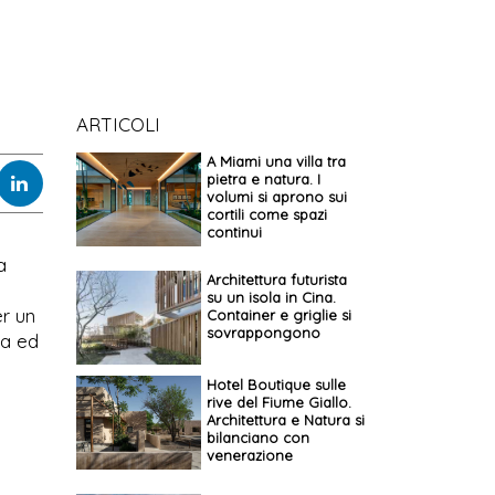
ARTICOLI
A Miami una villa tra
pietra e natura. I
volumi si aprono sui
cortili come spazi
continui
a
Architettura futurista
su un isola in Cina.
er un
Container e griglie si
sovrappongono
ca ed
Hotel Boutique sulle
rive del Fiume Giallo.
Architettura e Natura si
bilanciano con
venerazione