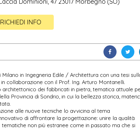
Caccia Dominioni, 47 23017 Morbegno (SO)
RICHIEDI INFO
 Milano in Ingegneria Edile / Architettura con una tesi sull
, in collaborazione con il Prof. Ing. Arturo Montanelli.
o architettonico dei fabbricati in pietra, tematica attuale p
lla Provincia di Sondrio, in cui la bellezza storica, materi
tata.
enzione alle nuove tecniche lo avvicina al tema
novativo di affrontare la progettazione: unire la qualità
due tematiche non più estranee come in passato ma che si