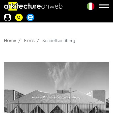
Home
Firms
Sandellsandberg