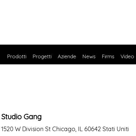
Prodotti
Progetti
Aziende
News
Firms
Video
Studio Gang
1520 W Division St Chicago, IL 60642 Stati Uniti