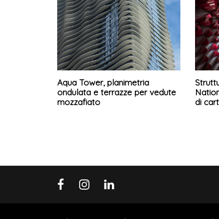
Aqua Tower, planimetria
Strut
ondulata e terrazze per vedute
Nation
mozzafiato
di cart