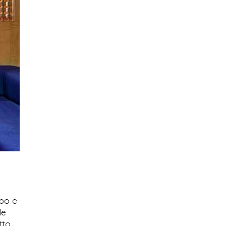
rpo e
le
tto