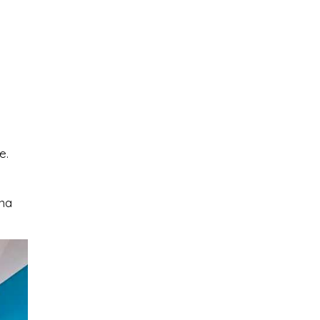
e.
Una