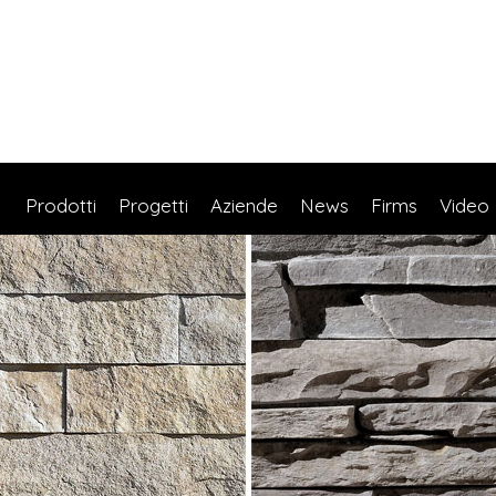
Prodotti
Progetti
Aziende
News
Firms
Video