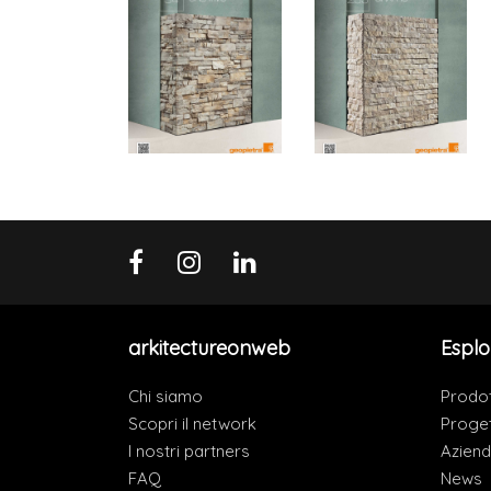
arkitectureonweb
Esplo
Chi siamo
Prodot
Scopri il network
Proget
I nostri partners
Azien
FAQ
News