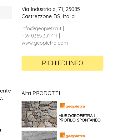
Via Industriale, 71, 25085
Castrezzone BS, Italia
info@geopietra.it
+39 0365 331 411
www.geopietra.com
RICHIEDI INFO
mente
Altri PRODOTTI
e,
MUROGEOPIETRA I
PROFILO SPONTANEO
à
n