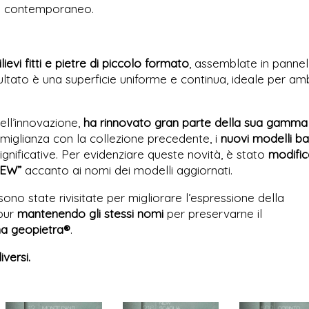
o e contemporaneo.
ilievi fitti e pietre di piccolo formato
, assemblate in pannell
risultato è una superficie uniforme e continua, ideale per am
ell’innovazione,
ha rinnovato gran parte della sua gamma 
glianza con la collezione precedente, i
nuovi modelli b
gnificative. Per evidenziare queste novità, è stato
modific
NEW”
accanto ai nomi dei modelli aggiornati.
sono state rivisitate per migliorare l’espressione della
 pur
mantenendo gli stessi nomi
per preservarne il
 geopietra®
.
iversi.