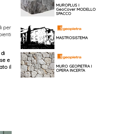
MUROPLUS I
GeoCover MODELLO
SPACCO
i per
bienti
MASTROSISTEMA
di
ase e
MURO GEOPIETRA I
ato il
OPERA INCERTA