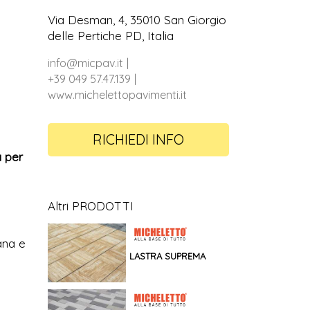
Via Desman, 4, 35010 San Giorgio
delle Pertiche PD, Italia
info@micpav.it
+39 049 57.47.139
www.michelettopavimenti.it
RICHIEDI INFO
a per
Altri PRODOTTI
ana e
LASTRA SUPREMA