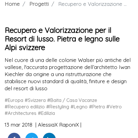
Home
Progetti
Recupero e Valorizzazione per il Resort di lusso. Pietra e legno sulle Alpi svizzere
Recupero e Valorizzazione per il
Resort di lusso. Pietra e legno sulle
Alpi svizzere
Nel cuore di una delle colonie Walser più antiche del
vallese, l'accurata progettazione dell’architetto Iwan
Kiechler da origine a una ristrutturazione che
stabilisce nuovi standard di qualità, finiture e design
del resort di lusso
#Europa
#Svizzera
#Baita / Casa Vacanze
#Recupero edilizio
#Restyling
#Legno
#Pietra
#Vetro
#Architectures
#Edilizia
13 mar 2018
AlessiaX RaponiX