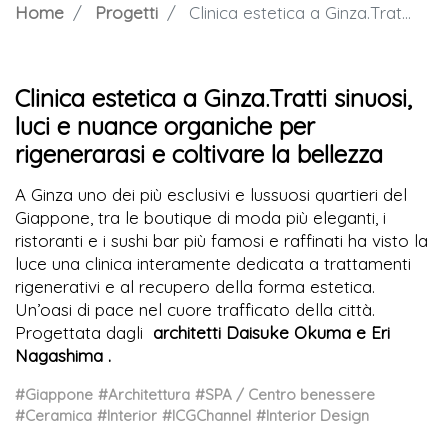
Home
Progetti
Clinica estetica a Ginza.Tratti sinuosi, luci e nuance organiche per rigenerarasi e coltivare la bellezza
Clinica estetica a Ginza.Tratti sinuosi,
luci e nuance organiche per
rigenerarasi e coltivare la bellezza
A Ginza uno dei più esclusivi e lussuosi quartieri del
Giappone, tra le boutique di moda più eleganti, i
ristoranti e i sushi bar più famosi e raffinati ha visto la
luce una clinica interamente dedicata a trattamenti
rigenerativi e al recupero della forma estetica.
Un’oasi di pace nel cuore trafficato della città.
Progettata dagli
architetti Daisuke Okuma e Eri
Nagashima .
#Giappone
#Architettura
#SPA / Centro benessere
#Ceramica
#Interior
#ICGChannel
#Interior Design