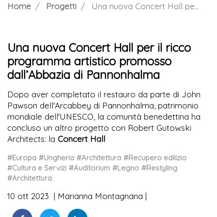
Home
Progetti
Una nuova Concert Hall per il ricco programma artistico promosso dall’Abbazia di Pannonhalma
Una nuova Concert Hall per il ricco
programma artistico promosso
dall’Abbazia di Pannonhalma
Dopo aver completato il restauro da parte di John
Pawson dell'Arcabbey di Pannonhalma, patrimonio
mondiale dell'UNESCO, la comunità benedettina ha
concluso un altro progetto con Robert Gutowski
Architects: la
Concert Hall
#Europa
#Ungheria
#Architettura
#Recupero edilizio
#Cultura e Servizi
#Auditorium
#Legno
#Restyling
#Architettura
10 ott 2023
Marianna Montagnana