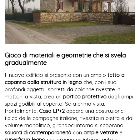
Gioco di materiali e geometrie che si svela
gradualmente
Il nuovo edificio si presenta con un ampio
tetto a
capanna dalla struttura in legno
che, con i suoi
profondi aggetti , sorretti da colonne rivestite in
mattoni a vista, crea un
portico protettivo
dagli ampi
spazi godibili al coperto. Se a prima vista,
frontalmente,
Casa LP+2
appare una costruzione
tipica delle campagne italiane, rivestita in pietra e dal
volume monolitico, girandoci intorno si scoprono
squarci di contemporaneità
con
ampie vetrate
e
superfici in legno
che creano un interessante e