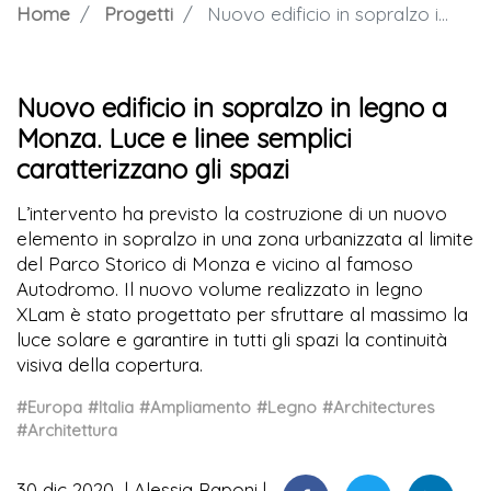
Home
Progetti
Nuovo edificio in sopralzo in legno a Monza. Luce e linee semplici caratterizzano gli spazi
Nuovo edificio in sopralzo in legno a
Monza. Luce e linee semplici
caratterizzano gli spazi
L’intervento ha previsto la costruzione di un nuovo
elemento in sopralzo in una zona urbanizzata al limite
del Parco Storico di Monza e vicino al famoso
Autodromo. Il nuovo volume realizzato in legno
XLam è stato progettato per sfruttare al massimo la
luce solare e garantire in tutti gli spazi la continuità
visiva della copertura.
#Europa
#Italia
#Ampliamento
#Legno
#Architectures
#Architettura
30 dic 2020
Alessia Raponi