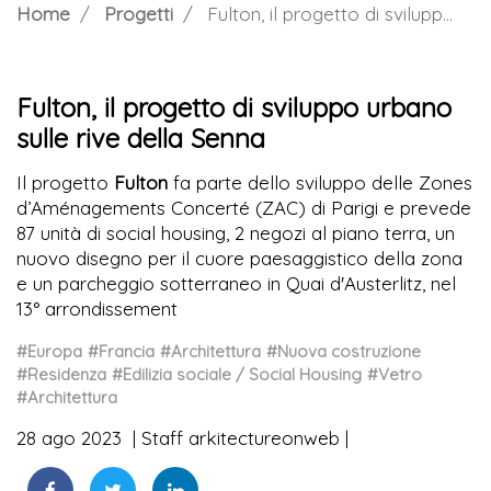
Home
Progetti
Fulton, il progetto di sviluppo urbano sulle rive della Senna
Fulton, il progetto di sviluppo urbano
sulle rive della Senna
Il progetto
Fulton
fa parte dello sviluppo delle Zones
d’Aménagements Concerté (ZAC) di Parigi e prevede
87 unità di social housing, 2 negozi al piano terra, un
nuovo disegno per il cuore paesaggistico della zona
e un parcheggio sotterraneo in Quai d'Austerlitz, nel
13° arrondissement
#Europa
#Francia
#Architettura
#Nuova costruzione
#Residenza
#Edilizia sociale / Social Housing
#Vetro
#Architettura
28 ago 2023
Staff arkitectureonweb