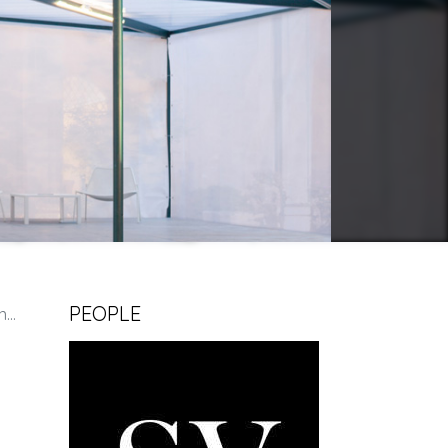
PEOPLE
à