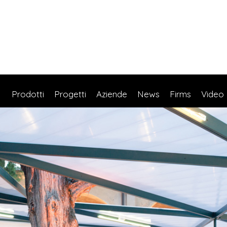
Prodotti
Progetti
Aziende
News
Firms
Video