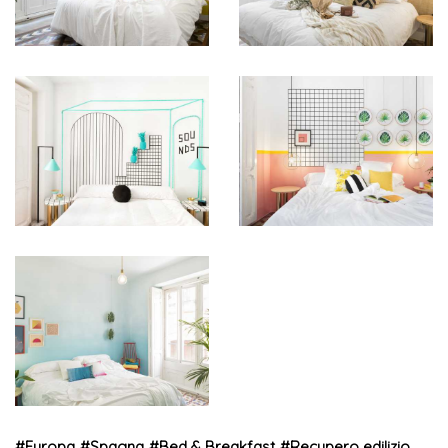
#
Europa
#
Spagna
#
Bed & Breakfast
#
Recupero edilizio