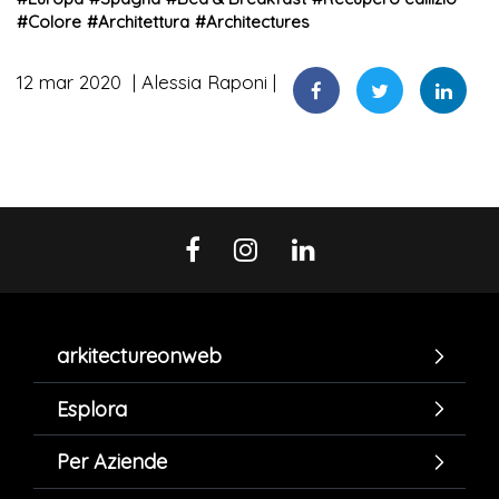
#
Colore
#
Architettura
#
Architectures
12 mar 2020
Alessia Raponi
arkitectureonweb
Esplora
Per Aziende