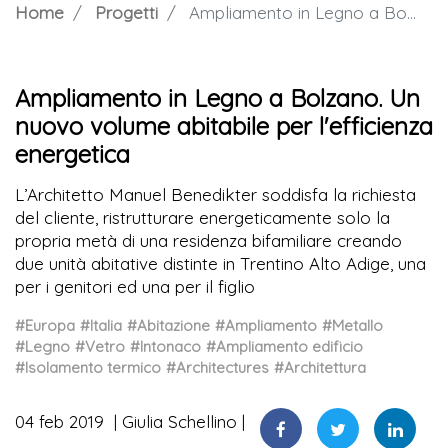
Home
Progetti
Ampliamento in Legno a Bolzano. Un nuovo volume abitabile per l'efficienza energetica
Ampliamento in Legno a Bolzano. Un
nuovo volume abitabile per l'efficienza
energetica
L’Architetto Manuel Benedikter soddisfa la richiesta
del cliente, ristrutturare energeticamente solo la
propria metà di una residenza bifamiliare creando
due unità abitative distinte in Trentino Alto Adige, una
per i genitori ed una per il figlio
#Europa
#Italia
#Abitazione
#Ampliamento
#Metallo
#Legno
#Vetro
#Intonaco
#Ampliamento edificio
#Isolamento termico
#Architectures
#Architettura
04 feb 2019
Giulia Schellino