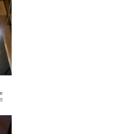
ue
11