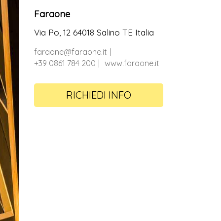
Faraone
Via Po, 12 64018 Salino TE Italia
faraone@faraone.it
+39 0861 784 200
www.faraone.it
RICHIEDI INFO