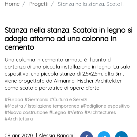
Home
Progetti
Stanza nella stanza. Scatola in legno si adagia attorno ad una colonna in cemento
Stanza nella stanza. Scatola in legno si
adagia attorno ad una colonna in
cemento
Una colonna in cemento armato è il punto di
partenza di una piccola installazione in legno. La sala
espositiva, una piccola stanza di 2,5x2,5m, alta 3m,
viene progettata da Almannai Fischer Architekten
come scatola portatrice di opere d'arte
#Europa
#Germania
#Cultura e Servizi
#Mostra / Istallazione temporanea
#Padiglione espositivo
#Nuova costruzione
#Legno
#Vetro
#Architectures
#Architettura
08 apr 2020
Alessia Raponi