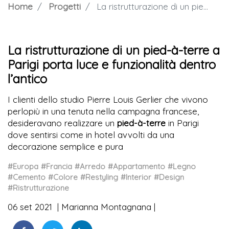
Home
Progetti
La ristrutturazione di un pied-à-terre a Parigi porta luce e funzionalità dentro l’antico
La ristrutturazione di un pied-à-terre a
Parigi porta luce e funzionalità dentro
l’antico
I clienti dello studio Pierre Louis Gerlier che vivono
perlopiù in una tenuta nella campagna francese,
desideravano realizzare un
pied-à-terre
in Parigi
dove sentirsi come in hotel avvolti da una
decorazione semplice e pura
#Europa
#Francia
#Arredo
#Appartamento
#Legno
#Cemento
#Colore
#Restyling
#Interior
#Design
#Ristrutturazione
06 set 2021
Marianna Montagnana