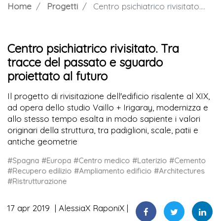
Home
Progetti
Centro psichiatrico rivisitato. Tra tracce del passato e sguardo proiettato al futuro
Centro psichiatrico rivisitato. Tra
tracce del passato e sguardo
proiettato al futuro
Il progetto di rivisitazione dell'edificio risalente al XIX,
ad opera dello studio Vaillo + Irigaray, modernizza e
allo stesso tempo esalta in modo sapiente i valori
originari della struttura, tra padiglioni, scale, patii e
antiche geometrie
#Spagna
#Europa
#Centro medico
#Laterizio
#Cemento
#Recupero edilizio
#Ampliamento edificio
#Architectures
#Ristrutturazione
17 apr 2019
AlessiaX RaponiX