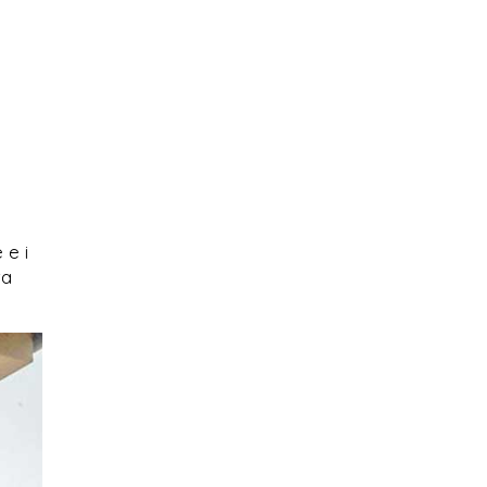
 e i
ta