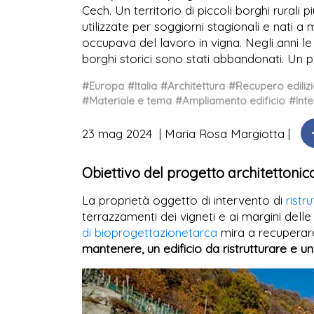
Cech. Un territorio di piccoli borghi rurali
utilizzate per soggiorni stagionali e nati a 
occupava del lavoro in vigna. Negli anni le
borghi storici sono stati abbandonati. Un 
#Europa
#Italia
#Architettura
#Recupero ediliz
#Materiale e tema
#Ampliamento edificio
#Inte
23 mag 2024
Maria Rosa Margiotta
Obiettivo del progetto architettonic
La proprietà oggetto di intervento di
ristr
terrazzamenti dei vigneti e ai margini delle 
di bioprogettazionetarca
mira a recuperar
mantenere, un edificio da ristrutturare e u