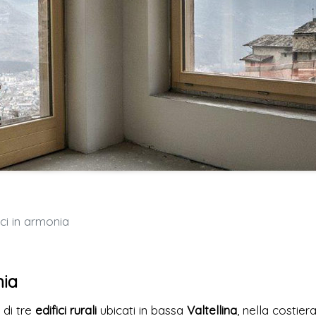
ci in armonia
nia
e
di tre
edifici rurali
ubicati in bassa
Valtellina
, nella costier