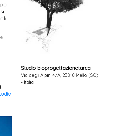
mpo
si
oli
ze
Studio bioprogettazionetarca
Via degli Alpini 4/A, 23010 Mello (SO)
- Italia
i
tudio