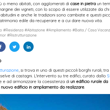
 più o meno abitati, con agglomerati di
case in pietra
un te
margine dei vigneti, con lo scopo di essere utilizzate da chi 
 abitudini e anche le tradizioni sono cambiate e questi picc
patrimonio edile da recuperare e a cui dare nuova vita.
io
#Residenza
#Abitazione
#Ampliamento
#Baita / Casa Vacan
rior
#Ristrutturazione
o
utturazione
, si trova in uno di questi piccoli borghi rurali, tra 
selve di castagni. L'intervento su tre edifici, curato dallo
S
e e ad armonizzare la coesistenza di
un edificio rurale da
n nuovo edificio in ampliamento da realizzare
.