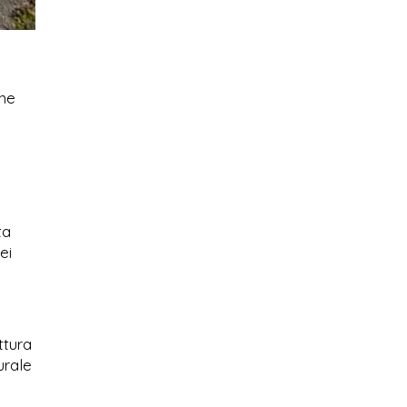
ine
ta
ei
ttura
urale