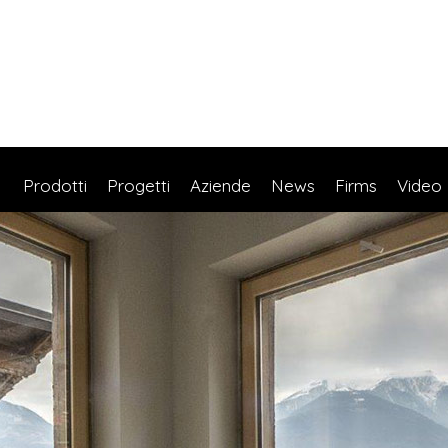
Prodotti
Progetti
Aziende
News
Firms
Video