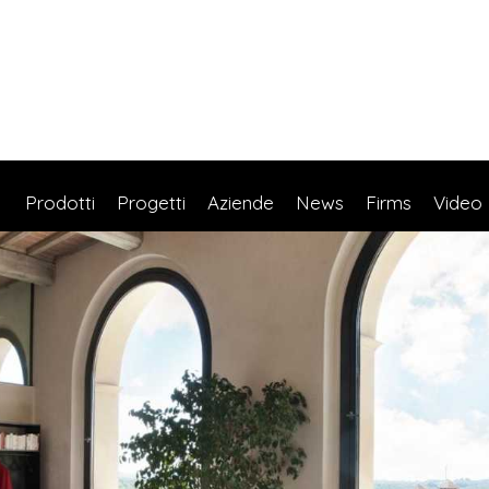
Prodotti
Progetti
Aziende
News
Firms
Video