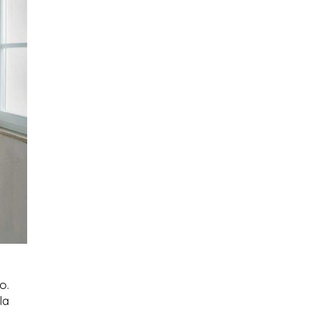
o.
la