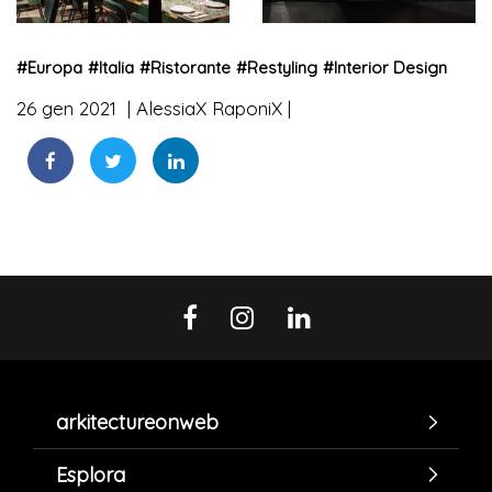
#
Europa
#
Italia
#
Ristorante
#
Restyling
#
Interior Design
26 gen 2021
AlessiaX RaponiX
arkitectureonweb
Esplora