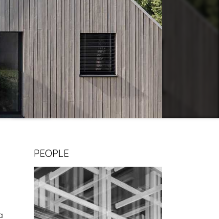
PEOPLE
a