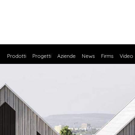
Prodotti
Progetti
Aziende
News
Firms
Video