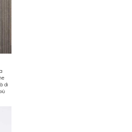
 a
ne
à di
più