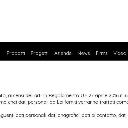
Prodotti
Progetti
Aziende
News
Firms
Video
mento, ai sensi dell’art. 13 Regolamento UE 27 aprile 2016 
ma chei dati personali da Lei forniti verranno trattati co
nti dati personali: dati anagrafici, dati di contatto, dati r