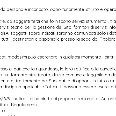
ti da personale incaricato, opportunamente istruito e opera
tre, da soggetti terzi che forniscono servizi strumentali, tr
vizi tecnici per la gestione del Sito, fornitori di servizi i
ali.Ai soggetti sopra indicati saranno comunicati solo i d
 tutti i destinatari è disponibile presso la sede del Titolar
dati medesimi può esercitare in qualsiasi momento i diritti 
esso ai dati che la riguardano, la loro rettifica o la cancell
i in un formato strutturato, di uso comune e leggibile da di
 al trattamento dei Suoi dati e di opporsi in tutto o in pa
dalla disciplina applicabile.Tali diritti possono essere esercit
/679, inoltre, Lei ha diritto di proporre reclamo all’Autori
l citato Regolamento.
nto