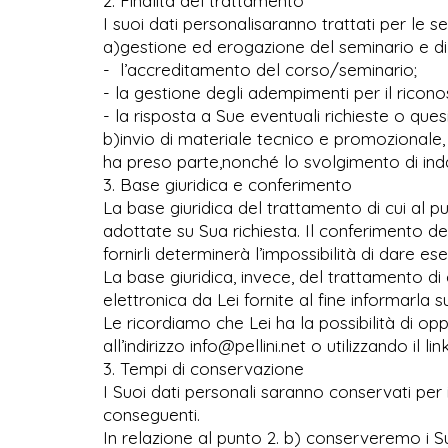
2. Finalità del trattamento
I suoi dati personalisaranno trattati per le seg
a)gestione ed erogazione del seminario e di t
- l’accreditamento del corso/seminario;
- la gestione degli adempimenti per il riconos
- la risposta a Sue eventuali richieste o quesi
b)invio di materiale tecnico e promozionale, t
ha preso parte,nonché lo svolgimento di indag
3. Base giuridica e conferimento
La base giuridica del trattamento di cui al pu
adottate su Sua richiesta. Il conferimento dei
fornirli determinerà l’impossibilità di dare 
La base giuridica, invece, del trattamento di 
elettronica da Lei fornite al fine informarla 
Le ricordiamo che Lei ha la possibilità di o
all’indirizzo info@pellini.net o utilizzando il 
3. Tempi di conservazione
I Suoi dati personali saranno conservati pe
conseguenti.
In relazione al punto 2. b) conserveremo i Su