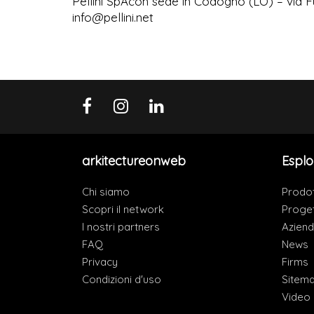
Pellini SpAcon sede in Codogno (LO) – via Fu
info@pellini.net
arkitectureonweb
Esplo
Chi siamo
Prodot
Scopri il network
Proget
I nostri partners
Azien
FAQ
News
Privacy
Firms
Condizioni d'uso
Sitem
Video