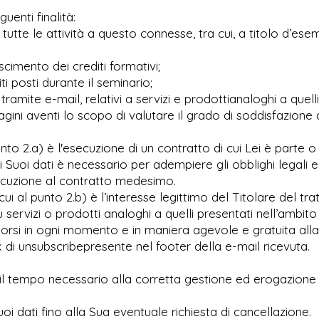
uenti finalità:
utte le attività a questo connesse, tra cui, a titolo d’ese
cimento dei crediti formativi;
ti posti durante il seminario;
ramite e-mail, relativi a servizi e prodottianaloghi a quel
ini aventi lo scopo di valutare il grado di soddisfazione d
nto 2.a) è l'esecuzione di un contratto di cui Lei è parte o
 Suoi dati è necessario per adempiere gli obblighi legali e 
esecuzione al contratto medesimo.
cui al punto 2.b) è l’interesse legittimo del Titolare del tr
su servizi o prodotti analoghi a quelli presentati nell’ambit
pporsi in ogni momento e in maniera agevole e gratuita all
link di unsubscribepresente nel footer della e-mail ricevuta.
r il tempo necessario alla corretta gestione ed erogazion
oi dati fino alla Sua eventuale richiesta di cancellazione.