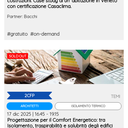
costruzioni. Case study di un' abitazione in Veneto
con certificazione Casaclima.
Partner: Bacchi
#gratuito
#on-demand
SOLD OUT
2CFP
TEMI
ISOLAMENTO TERMICO
ARCHITETTI
17 dic 2025 | 16.45 - 19.15
Progettazione per il Comfort Energetico: tra
Isolamento, traspirabilità e salubrità degli edifici