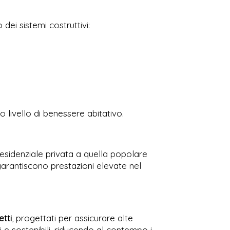
dei sistemi costruttivi:
to livello di benessere abitativo.
a residenziale privata a quella popolare
a garantiscono prestazioni elevate nel
etti
, progettati per assicurare alte
ti e sostenibili, riducendo al contempo i