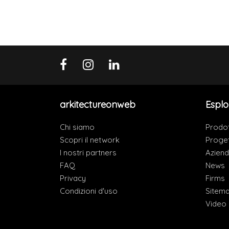
arkitectureonweb
Esplo
Chi siamo
Prodot
Scopri il network
Proget
I nostri partners
Azien
FAQ
News
Privacy
Firms
Condizioni d'uso
Sitem
Video