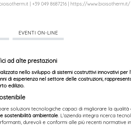
ioisotherm.it
+39 049 8687216
https://www.bioisotherm.it/
EVENTI ON-LINE
fici ad alte prestazioni
alizzata nello sviluppo di sistemi costruttivi innovativi per 
anni di esperienza nel settore delle costruzioni, rappresent
to edilizio.
ostenibile
are soluzioni tecnologiche capaci di migliorare la qualità d
 e sostenibilità ambientale
. L’azienda integra ricerca tecnol
performanti, durevoli e conformi alle più recenti normative 