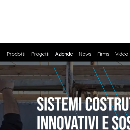
Prodotti
Progetti
Aziende
News
Firms
Video