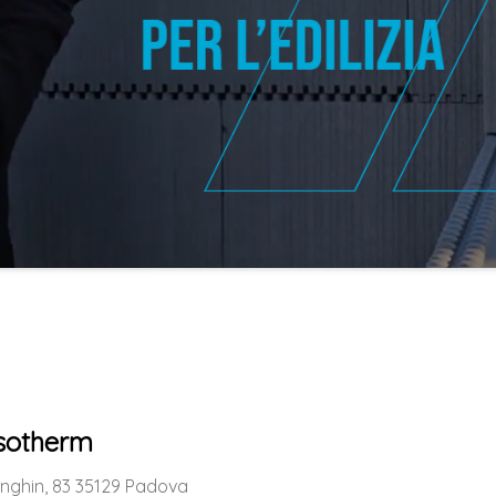
isotherm
onghin, 83 35129 Padova