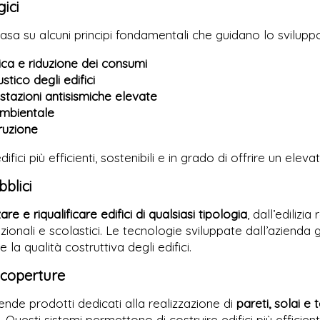
gici
asa su alcuni principi fondamentali che guidano lo sviluppo 
ica e riduzione dei consumi
tico degli edifici
estazioni antisismiche elevate
ambientale
truzione
ici più efficienti, sostenibili e in grado di offrire un eleva
bblici
zare e riqualificare edifici di qualsiasi tipologia
, dall’edilizi
irezionali e scolastici. Le tecnologie sviluppate dall’aziend
la qualità costruttiva degli edifici.
e coperture
de prodotti dedicati alla realizzazione di
pareti, solai e t
. Questi sistemi permettono di costruire edifici più efficien