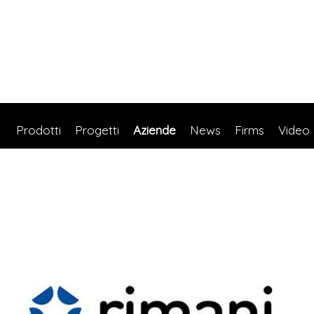
Prodotti
Progetti
Aziende
News
Firms
Video