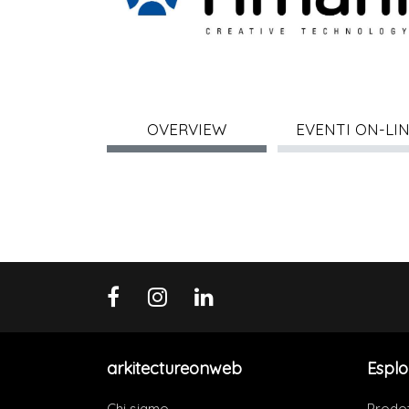
OVERVIEW
EVENTI ON-LI
arkitectureonweb
Esplo
Chi siamo
Prodot