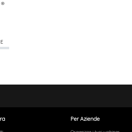
NE
ra
Per Aziende
ti
Organizza i tuoi webinar