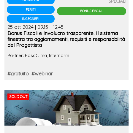
GEOMETRI
SPECIALI
PERITI
BONUS FISCALI
INGEGNERI
25 ott 2024 | 09.15 - 12.45
Bonus Fiscali e Involucro trasparente. Il sistema
finestra tra aggiornamenti, requisiti e responsabilità
del Progettista
Partner: PosaClima, Internorm
#gratuito
#webinar
SOLD OUT