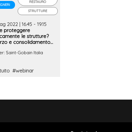
RESTAURO
EGNERI
STRUTTURE
g 2022 | 16.45 - 19.15
 proteggere
icamente le strutture?
orzo e consolidamento
 strutture: dalla
er: Saint-Gobain Italia
ativa ai sistemi
uttivi
tuito
#webinar