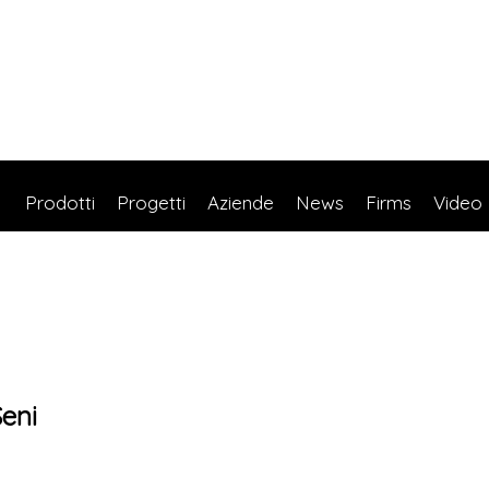
Prodotti
Progetti
Aziende
News
Firms
Video
eni