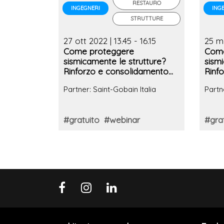
RESTAURO
INGEGNERI
ING
STRUTTURE
27 ott 2022 | 13.45 - 16.15
25 ma
Come proteggere
Come
sismicamente le strutture?
sism
Rinforzo e consolidamento
Rinf
delle strutture: dalla
delle
Partner: Saint-Gobain Italia
Partn
normativa ai sistemi
norm
costruttivi
costr
#gratuito
#webinar
#gra