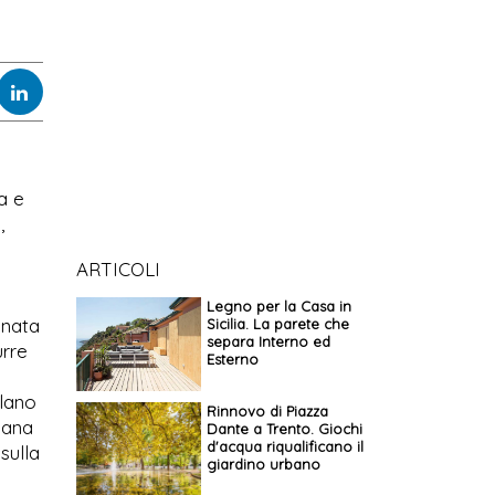
a e
,
o
ARTICOLI
Legno per la Casa in
 nata
Sicilia. La parete che
separa Interno ed
urre
Esterno
ilano
Rinnovo di Piazza
bana
Dante a Trento. Giochi
d'acqua riqualificano il
sulla
giardino urbano