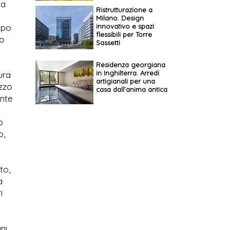
ta
Ristrutturazione a
Milano. Design
mpo
innovativo e spazi
flessibili per Torre
lo
Sassetti
Residenza georgiana
in Inghilterra. Arredi
ura
artigianali per una
izzo
casa dall’anima antica
ente
o
o,
to,
a
i
ni