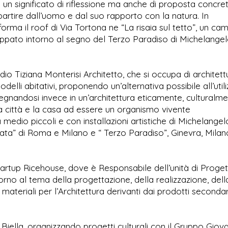
me un significato di riflessione ma anche di proposta concre
 partire dall’uomo e dal suo rapporto con la natura. In
sforma il roof di Via Tortona ne “La risaia sul tetto”, un ca
luppato intorno al segno del Terzo Paradiso di Michelange
dio Tiziana Monterisi Architetto, che si occupa di architett
odelli abitativi, proponendo un’alternativa possibile all’util
pegnandosi invece in un’architettura eticamente, culturalm
a città e la casa ad essere un organismo vivente
 medio piccoli e con installazioni artistiche di Michelangel
grata” di Roma e Milano e “ Terzo Paradiso”, Ginevra, Milan
startup Ricehouse, dove è Responsabile dell’unità di Proget
rno al tema della progettazione, della realizzazione, dell
ateriali per l’Architettura derivanti dai prodotti secondar
, Biella, organizzando progetti culturali con il Gruppo Giova