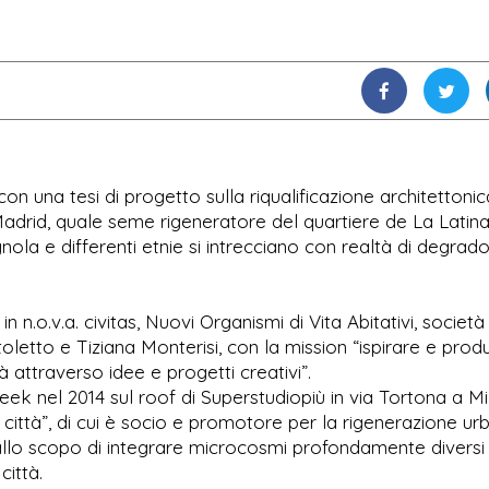
con una tesi di progetto sulla riqualificazione architettonic
drid, quale seme rigeneratore del quartiere de La Latina
nola e differenti etnie si intrecciano con realtà di degrad
in n.o.v.a. civitas, Nuovi Organismi di Vita Abitativi, società
toletto e Tiziana Monterisi, con la mission “ispirare e prod
attraverso idee e progetti creativi”.
eek nel 2014 sul roof di Superstudiopiù in via Tortona a M
a città”, di cui è socio e promotore per la rigenerazione ur
ie allo scopo di integrare microcosmi profondamente diversi 
città.