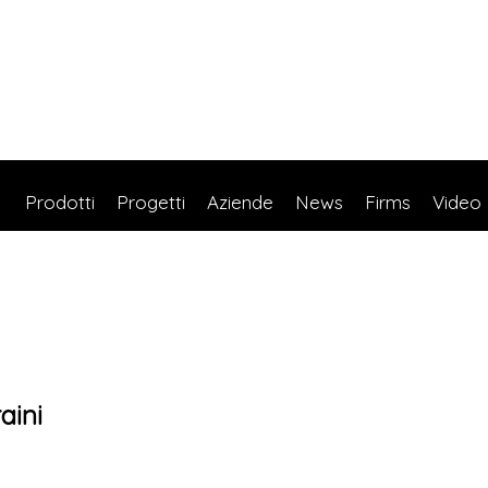
Prodotti
Progetti
Aziende
News
Firms
Video
aini