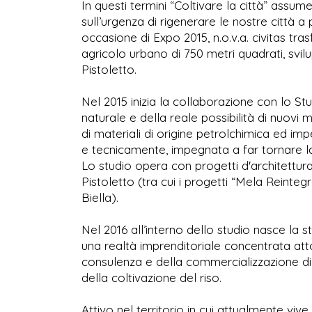
In questi termini “Coltivare la città” assu
sull’urgenza di rigenerare le nostre città a
occasione di Expo 2015, n.o.v.a. civitas tra
agricolo urbano di 750 metri quadrati, svi
Pistoletto.
Nel 2015 inizia la collaborazione con lo Stu
naturale e della reale possibilità di nuovi m
di materiali di origine petrolchimica ed im
e tecnicamente, impegnata a far tornare l
Lo studio opera con progetti d'architettura
Pistoletto (tra cui i progetti “Mela Reinte
Biella).
Nel 2016 all’interno dello studio nasce la 
una realtà imprenditoriale concentrata atto
consulenza e della commercializzazione di m
della coltivazione del riso.
Attivo nel territorio in cui attualmente vive