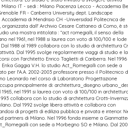
di Milano IT - sedi : Milano Piacenza Lecco - Accademia Be
 Grenoble FR - Canberra University dept. Landscape
Accademia di Mendrisio CH -Universidad Politecnica de
 organizzata dall' Archivio Cesare Cattaneo di Como, è s
udio una mostra intitolata : “act romegialli, il senso della
no nel 1961, nel 1988 si laurea con voto di 100/100 e lode 
. Dal 1988 al 1989 collabora con lo studio di architettura Cr
 attività. Dal 1995 svolge regolarmente viaggi di studio e l
orsi con l'architetto Enrico Taglietti di Canberra. Nel 1996
 Erika Gaggia V.H. lo studio Act_Romegialli con sede a
 per l'A.A. 2002-2003 professore presso il Politecnico d
lano Leonardo nel corso di Laboratorio Progettazione
si occupa principalmente di: architettura_disegno urbano_de
1965, nel 1991 si laurea con voto di 100/100 in architettur
1993 collabora con lo studio di architettura Crotti-Invernizz
ilano. Dal 1992 svolge libera attività e collabora con
osi di progetti di edilizia pubblica e privata e interior. N
d partners di Milano. Nel 1996 fonda insieme a Gianmatt
 Act_Romegialli con sede a Morbegno SO e Milano. Dal 20