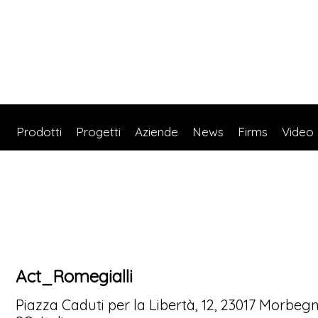
Prodotti
Progetti
Aziende
News
Firms
Video
Act_Romegialli
Piazza Caduti per la Libertà, 12, 23017 Morbeg