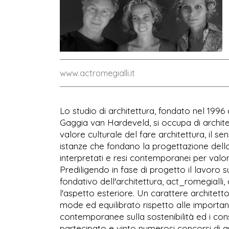
www.actromegialli.it
Lo studio di architettura, fondato nel 199
Gaggia van Hardeveld, si occupa di architet
valore culturale del fare architettura, il s
istanze che fondano la progettazione dello s
interpretati e resi contemporanei per valorizz
Prediligendo in fase di progetto il lavoro s
fondativo dell'architettura, act_romegialli,
l'aspetto esteriore. Un carattere architetto
mode ed equilibrato rispetto alle importa
contemporanee sulla sostenibilità ed i con
partecipato e vinto numerosi concorsi di arc