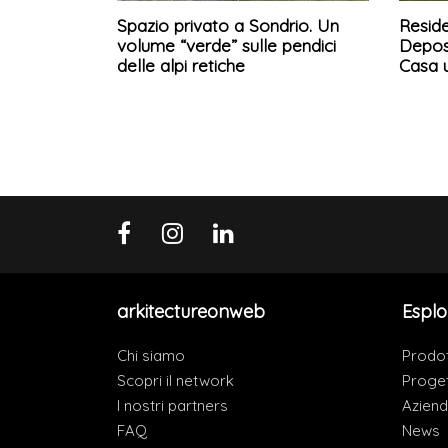
Spazio privato a Sondrio. Un
Resid
volume “verde” sulle pendici
Deposi
delle alpi retiche
Casa u
arkitectureonweb
Esplo
Chi siamo
Prodot
Scopri il network
Proget
I nostri partners
Azien
FAQ
News