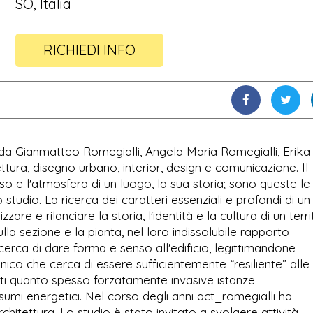
SO, Italia
RICHIEDI INFO
6 da Gianmatteo Romegialli, Angela Maria Romegialli, Erika
tura, disegno urbano, interior, design e comunicazione. Il
enso e l'atmosfera di un luogo, la sua storia; sono queste le
tudio. La ricerca dei caratteri essenziali e profondi di un 
are e rilanciare la storia, l'identità e la cultura di un terri
ulla sezione e la pianta, nel loro indissolubile rapporto
 cerca di dare forma e senso all'edificio, legittimandone
nico che cerca di essere sufficientemente “resiliente” alle
nti quanto spesso forzatamente invasive istanze
sumi energetici. Nel corso degli anni act_romegialli ha
hitettura. Lo studio è stato invitato a svolgere attività