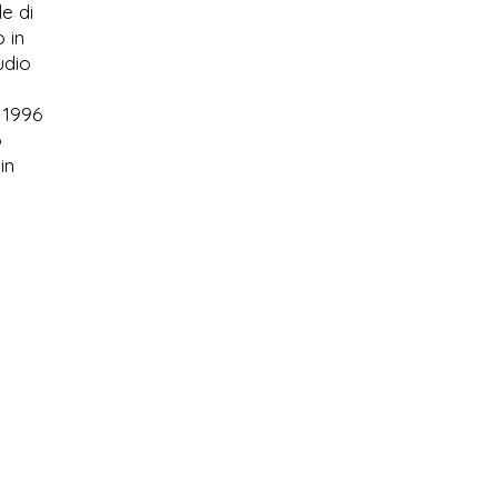
de di
 in
udio
l 1996
o
in