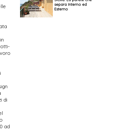
separa Interno ed
lle
Esterno
tata
in
otti-
avoro
i
sign
a
i di
el
eo
00 ad