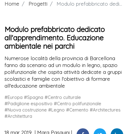
Home
Progetti
Modulo prefabbricato dedicato all'apprendimento. Educazione ambientale nei parchi
Modulo prefabbricato dedicato
all'apprendimento. Educazione
ambientale nei parchi
Numerose località della provincia di Barcellona
fanno da scenario ad un modulo in legno, spazio
polifunzionale che ospita attività dedicate a gruppi
scolastici e famiglie con l'obiettivo di formare
all'educazione ambientale
#Europa
#Spagna
#Centro culturale
#Padiglione espositivo
#Centro polifunzionale
#Nuova costruzione
#Legno
#Cemento
#Architectures
#Architettura
18 mar 2019
Mara Pasquini