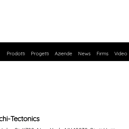
Prodotti
Progetti
Aziende
News
Firms
Video
chi-Tectonics