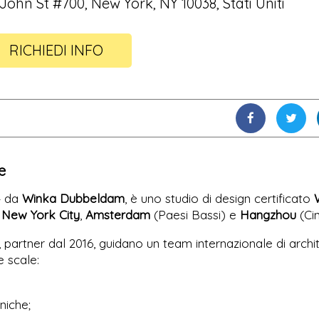
 John St #700, New York, NY 10038, Stati Uniti
RICHIEDI INFO
e
4 da
Winka Dubbeldam
, è uno studio di design certificato
a
New York City
,
Amsterdam
(Paesi Bassi) e
Hangzhou
(Cin
, partner dal 2016, guidano un team internazionale di archit
e scale:
niche;