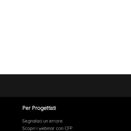
Per Progettisti
Segnalaci un errore
Scopri i webinar con CFP