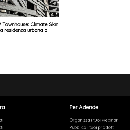
 Townhouse: Climate Skin
na residenza urbana a
ra
Per Aziende
ti
Organizza i tuoi webinar
ti
Pubblica i tuoi prodotti