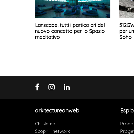
Lanscape, tutti i particolari del
512GW
nuovo concetto per lo Spazio
per u
meditativo
Soho
arkitectureonweb
Esplo
Chi siamo
Prodot
Scopri il network
Proget