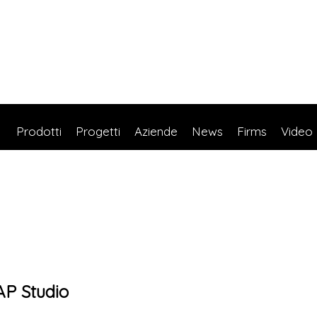
Prodotti
Progetti
Aziende
News
Firms
Video
P Studio