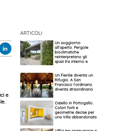
ARTICOLI
Un soggiorno
all’aperto. Pergole
bioclimatiche
reinterpretano gli
spazi tra interno e
esterno
Un Fienile diventa un
Rifugio. A San
Francisco l'ordinario
diventa straordinario
ci e
le.
Ostello in Portogallo.
Colori forti e
geometrie decise per
una Villa abbandonata
Uffici tra open-space e