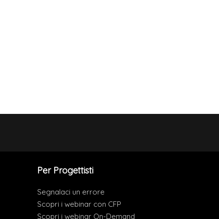
Per Progettisti
Segnalaci un errore
Scopri i webinar con CFP
Scopri i webinar On-Demand