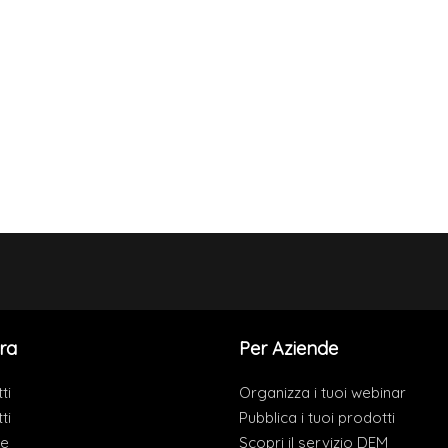
ra
Per Aziende
ti
Organizza i tuoi webinar
ti
Pubblica i tuoi prodotti
de
Scopri il servizio DEM