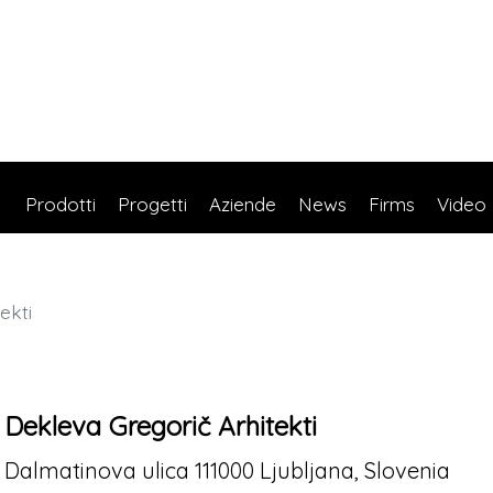
Prodotti
Progetti
Aziende
News
Firms
Video
ekti
Dekleva Gregorič Arhitekti
Dalmatinova ulica 111000 Ljubljana, Slovenia