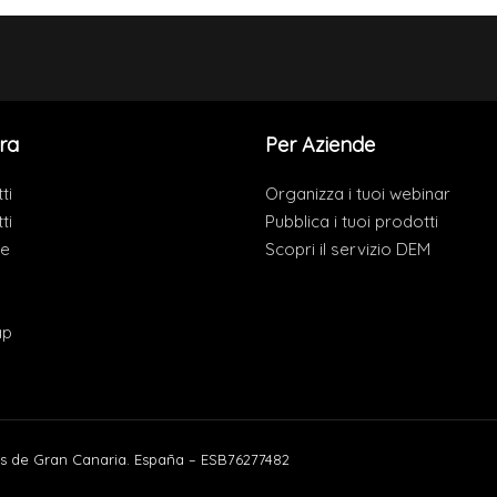
ra
Per Aziende
ti
Organizza i tuoi webinar
ti
Pubblica i tuoi prodotti
de
Scopri il servizio DEM
ap
s de Gran Canaria. España – ESB76277482