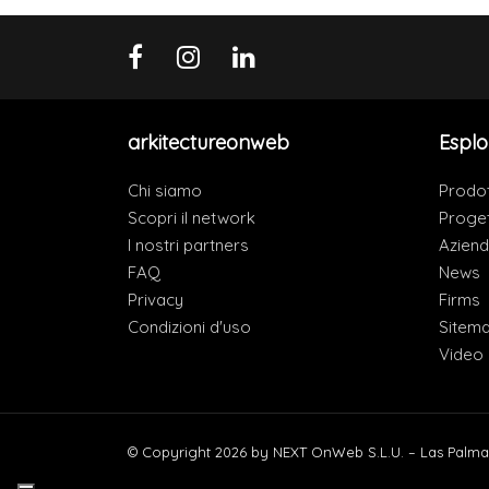
arkitectureonweb
Esplo
Chi siamo
Prodot
Scopri il network
Proget
I nostri partners
Azien
FAQ
News
Privacy
Firms
Condizioni d'uso
Sitem
Video
© Copyright 2026 by NEXT OnWeb S.L.U. – Las Palma