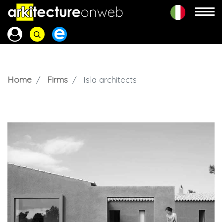
Home
Firms
Isla architects