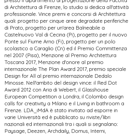
presso il dipartimento di progettazione della Facoltà
di Architettura di Firenze, lo studio si dedica all'attività
professionale. Vince premi e concorsi di Architettura
quali: progetto per cinque aree degradate periferiche
di Prato, progetto per un'area Balneabile a
Castelnuovo Val di Cecina (Pi), progetto per il nuovo
Ponte sul Fiume Arno (Fi), progetto per un polo
scolastico a Caraglio (Cn) ed il Premio Committenza
nel 2007 (Pisa), Menzione al Premio Architettura
Toscana 2017, Menzione d'onore al premio
internazionale The Plan Award 2017, premio speciale
Design for All al premio internazionale Dedalo
Minosse. Nell'ambito del design vince: il Red Dot
Award 2012 con Aria di Webert, il Glasshouse
European Competition a Londra, il Colombo design
calls for creativity a Milano e il Living in bathroom a
Firenze. LDA_iMdA è stato invitato ad esporre in
varie Università ed è pubblicato su riviste/libri
nazionali ed internazionali tra i quali si segnalano:
Paysage, Deezen, Archdaily, Domus, Interni,