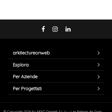
arkitectureonweb
Esplora
Per Aziende
Per Progettisti
© Copyright 2026 by NEXT OnWeb S.L.U. – Las Palmas de Gran