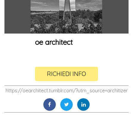
oe architect
RICHIEDI INFO
https://oearchitect.tumblr.com/?utm_source=architizer