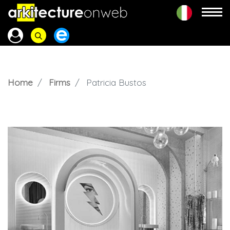
Home
Firms
Patricia Bustos