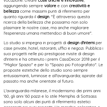
vocazione: creare
cose uniche e innovative
,
aggiungendo sempre
valore
e con
creatività e
bellezza
come massimi punti di riferimento per
quanto riguarda il
design
. "È attraverso questa
ricerca della bellezza che possiamo non solo
plasmare le nostre case, ma anche migliorare
l'esperienza umana mettendoci di buon umore".
Lo studio si impegna in progetti di
design d'interni
per
case private, hotel, ristoranti, uffici e negozi. Pubblica i
suoi progetti nelle più prestigiose riviste di design
d'interni e ha ottenuto i premi CasaDecor 2018 per il
"Miglior Spazio" e per lo "Spazio più Fotografato". Le
proposte estetiche dello studio sono sempre
entusiasmanti, luminose e all'avanguardia; ispirate dal
passato ma anche orientate al futuro.
L'avanguardia milanese, il modernismo dei primi anni
'60, gli anni '60 pazzi e lo stile Memphis di Sottsass
sono solo alcuni dei punti di riferimento estetici