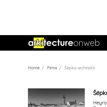
Home
Firms
Šépka architekti
Šépka
Heyro