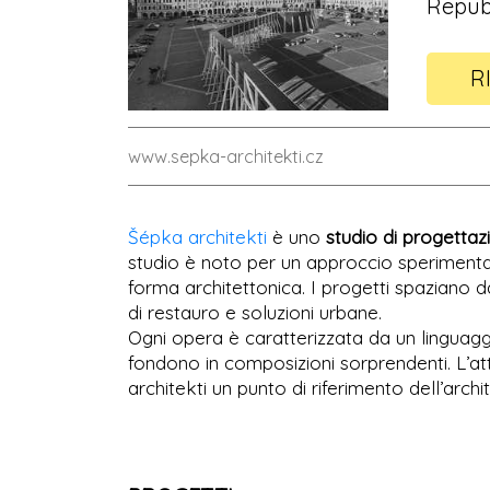
Repub
R
www.sepka-architekti.cz
Šépka architekti
è uno
studio di progettaz
studio è noto per un approccio sperimental
forma architettonica. I progetti spaziano da
di restauro e soluzioni urbane.
Ogni opera è caratterizzata da un linguaggi
fondono in composizioni sorprendenti. L’att
architekti un punto di riferimento dell’ar