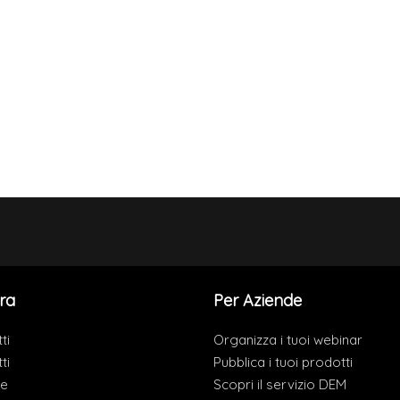
ra
Per Aziende
ti
Organizza i tuoi webinar
ti
Pubblica i tuoi prodotti
de
Scopri il servizio DEM