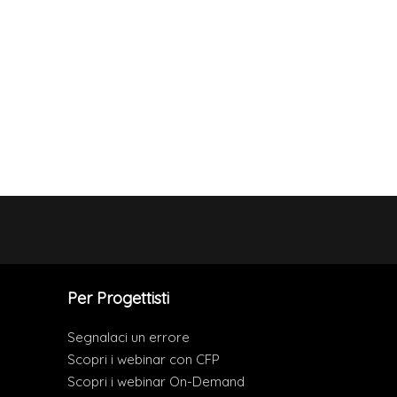
Per Progettisti
Segnalaci un errore
Scopri i webinar con CFP
Scopri i webinar On-Demand