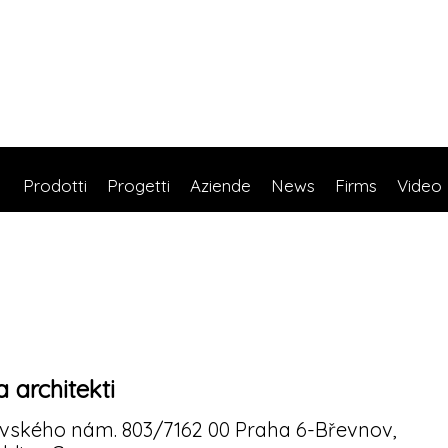
Prodotti
Progetti
Aziende
News
Firms
Video
 architekti
vského nám. 803/7162 00 Praha 6-Břevnov,