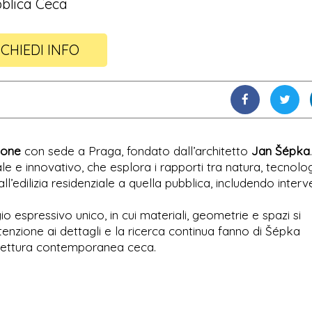
blica Ceca
ICHIEDI INFO
ione
con sede a Praga, fondato dall’architetto
Jan Šépka
e e innovativo, che esplora i rapporti tra natura, tecnolo
ll’edilizia residenziale a quella pubblica, includendo interv
o espressivo unico, in cui materiali, geometrie e spazi si
enzione ai dettagli e la ricerca continua fanno di Šépka
chitettura contemporanea ceca.