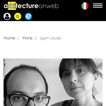
Home
Firms
sgsm studio