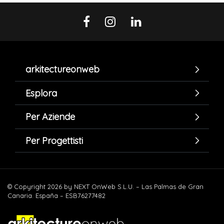
arkitectureonweb
Esplora
Per Aziende
Per Progettisti
© Copyright 2026 by NEXT OnWeb S.L.U. – Las Palmas de Gran
Canaria. España – ESB76277482