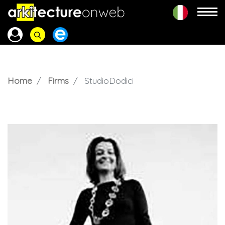
Home
Firms
StudioDodici