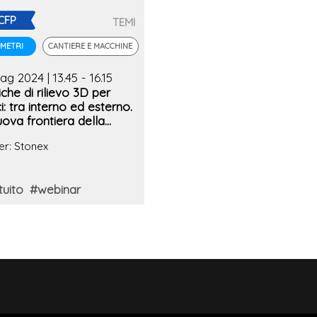
CFP
TEMI
CANTIERE E MACCHINE
METRI
g 2024 | 13.45 - 16.15
che di rilievo 3D per
ci: tra interno ed esterno.
uova frontiera della
mentazione Dinamica
er: Stonex
ale
tuito
#webinar