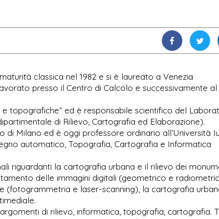
maturità classica nel 1982 e si è laureato a Venezia
 lavorato presso il Centro di Calcolo e successivamente al
e e topografiche” ed è responsabile scientifico del Labora
ipartimentale di Rilievo, Cartografia ed Elaborazione).
co di Milano ed è oggi professore ordinario all’Università I
segno automatico, Topografia, Cartografia e Informatica
ali riguardanti la cartografia urbana e il rilievo dei monume
attamento delle immagini digitali (geometrico e radiometrico
te (fotogrammetria e laser-scanning), la cartografia urban
timediale.
u argomenti di rilievo, informatica, topografia, cartografia. 