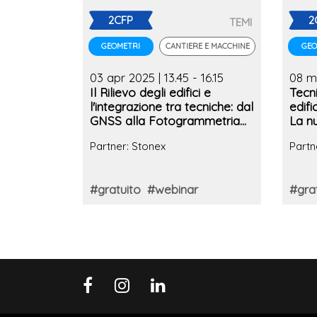
2CFP
2
TEMI
CANTIERE E MACCHINE
GEOMETRI
GEO
03 apr 2025 | 13.45 - 16.15
08 ma
Il Rilievo degli edifici e
Tecni
l'integrazione tra tecniche: dal
edifi
GNSS alla Fotogrammetria
La n
con generazione 3D
Stru
Partner: Stonex
Partn
Digit
#gratuito
#webinar
#gra