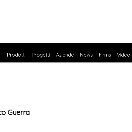
Prodotti
Progetti
Aziende
News
Firms
Video
co Guerra