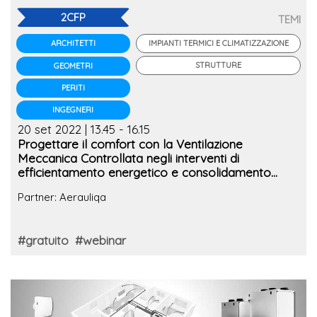
2CFP
TEMI
IMPIANTI TERMICI E CLIMATIZZAZIONE
ARCHITETTI
STRUTTURE
GEOMETRI
PERITI
INGEGNERI
20 set 2022 | 13.45 - 16.15
Progettare il comfort con la Ventilazione
Meccanica Controllata negli interventi di
efficientamento energetico e consolidamento
antisismico
Partner: Aerauliqa
#gratuito
#webinar