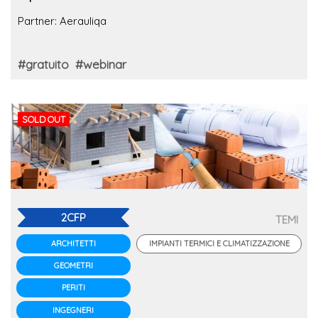
Partner: Aerauliqa
#gratuito
#webinar
SOLD OUT
2CFP
TEMI
IMPIANTI TERMICI E CLIMATIZZAZIONE
ARCHITETTI
GEOMETRI
PERITI
INGEGNERI