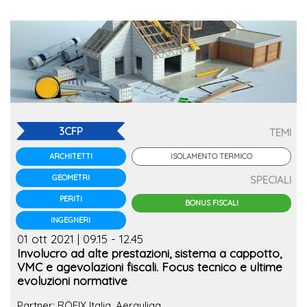
3CFP
TEMI
ISOLAMENTO TERMICO
ARCHITETTI
GEOMETRI
SPECIALI
PERITI
BONUS FISCALI
INGEGNERI
01 ott 2021 | 09.15 - 12.45
Involucro ad alte prestazioni, sistema a cappotto,
VMC e agevolazioni fiscali. Focus tecnico e ultime
evoluzioni normative
Partner: RÖFIX Italia, Aerauliqa