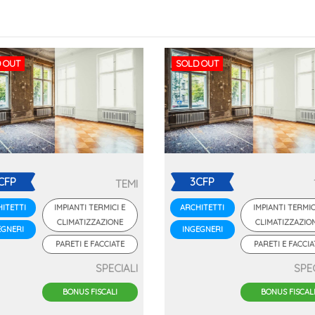
 OUT
SOLD OUT
CFP
3CFP
TEMI
IMPIANTI TERMICI E
IMPIANTI TERMIC
ITETTI
ARCHITETTI
CLIMATIZZAZIONE
CLIMATIZZAZIO
EGNERI
INGEGNERI
PARETI E FACCIATE
PARETI E FACCIA
SPECIALI
SPE
BONUS FISCALI
BONUS FISCAL