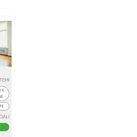
TEMI
I E
NE
TE
CIALI
I