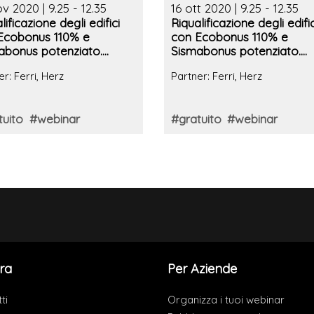
v 2020 | 9.25 - 12.35
16 ott 2020 | 9.25 - 12.35
lificazione degli edifici
Riqualificazione degli edific
Ecobonus 110% e
con Ecobonus 110% e
abonus potenziato.
Sismabonus potenziato.
lucro/strutture +
Involucro/strutture +
er: Ferri, Herz
Partner: Ferri, Herz
assa/pompe di calore
Biomassa/pompe di calo
tuito
#webinar
#gratuito
#webinar
ra
Per Aziende
ti
Organizza i tuoi webinar