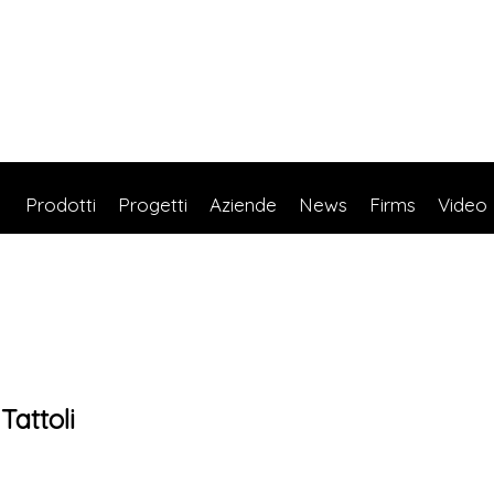
Prodotti
Progetti
Aziende
News
Firms
Video
Tattoli