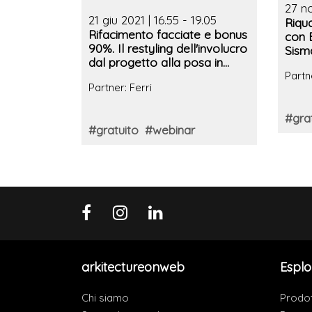
27 no
21 giu 2021 | 16.55 - 19.05
Riqua
Rifacimento facciate e bonus
con 
90%. Il restyling dell'involucro
Sism
dal progetto alla posa in
Invo
Partn
opera
Biom
Partner: Ferri
#gra
#gratuito
#webinar
arkitectureonweb
Esplo
Chi siamo
Prodot