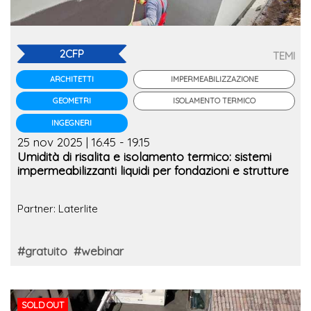
2CFP
TEMI
IMPERMEABILIZZAZIONE
ARCHITETTI
ISOLAMENTO TERMICO
GEOMETRI
INGEGNERI
25 nov 2025 | 16.45 - 19.15
Umidità di risalita e isolamento termico: sistemi
impermeabilizzanti liquidi per fondazioni e strutture
Partner: Laterlite
#gratuito
#webinar
SOLD OUT