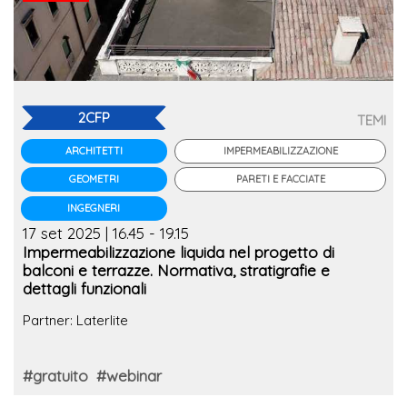
2CFP
TEMI
IMPERMEABILIZZAZIONE
ARCHITETTI
PARETI E FACCIATE
GEOMETRI
INGEGNERI
17 set 2025 | 16.45 - 19.15
Impermeabilizzazione liquida nel progetto di
balconi e terrazze. Normativa, stratigrafie e
dettagli funzionali
Partner: Laterlite
#gratuito
#webinar