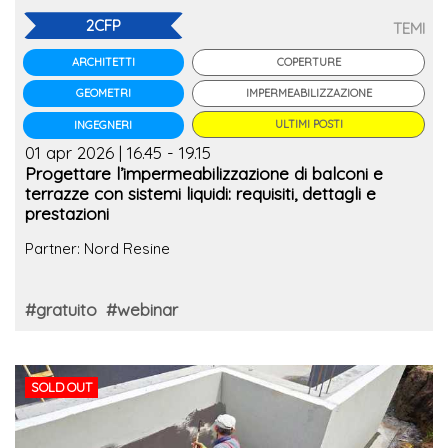
2CFP
TEMI
COPERTURE
ARCHITETTI
IMPERMEABILIZZAZIONE
GEOMETRI
ULTIMI POSTI
INGEGNERI
01 apr 2026 | 16.45 - 19.15
Progettare l’impermeabilizzazione di balconi e
terrazze con sistemi liquidi: requisiti, dettagli e
prestazioni
Partner: Nord Resine
#gratuito
#webinar
SOLD OUT