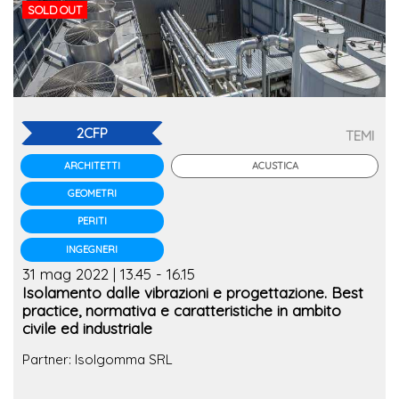
SOLD OUT
2CFP
TEMI
ACUSTICA
ARCHITETTI
GEOMETRI
PERITI
INGEGNERI
31 mag 2022 | 13.45 - 16.15
Isolamento dalle vibrazioni e progettazione. Best
practice, normativa e caratteristiche in ambito
civile ed industriale
Partner: Isolgomma SRL