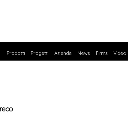
Prodotti
Progetti
Aziende
News
Firms
Video
reco