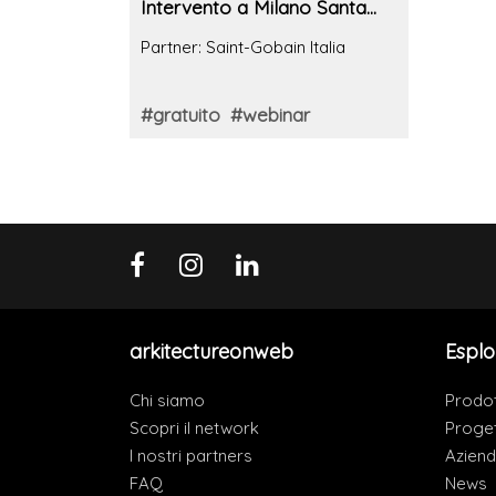
Intervento a Milano Santa
Giulia: il caso Spark Business
Partner: Saint-Gobain Italia
District
#gratuito
#webinar
arkitectureonweb
Esplo
Chi siamo
Prodot
Scopri il network
Proget
I nostri partners
Azien
FAQ
News