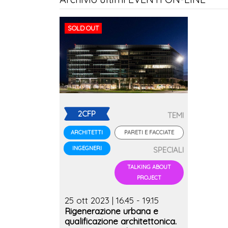
SOLD OUT
2CFP
TEMI
PARETI E FACCIATE
ARCHITETTI
INGEGNERI
SPECIALI
TALKING ABOUT
PROJECT
25 ott 2023 | 16.45 - 19.15
Rigenerazione urbana e
qualificazione architettonica.